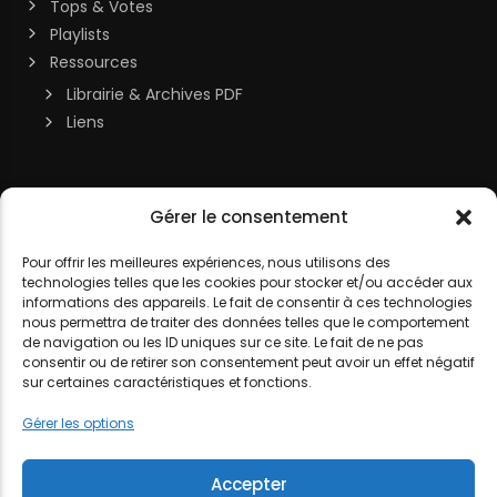
Tops & Votes
Playlists
Ressources
Librairie & Archives PDF
Liens
Soutenir la chaîne
Gérer le consentement
MON COMPTE
Contact
Pour offrir les meilleures expériences, nous utilisons des
DJ LITTLE NEMO
technologies telles que les cookies pour stocker et/ou accéder aux
informations des appareils. Le fait de consentir à ces technologies
nous permettra de traiter des données telles que le comportement
de navigation ou les ID uniques sur ce site. Le fait de ne pas
consentir ou de retirer son consentement peut avoir un effet négatif
sur certaines caractéristiques et fonctions.
MENTIONS LÉGALES
POLITIQUE DE COOKIES
POLITIQUE DE
Gérer les options
CONFIDENTIALITÉ
Accepter