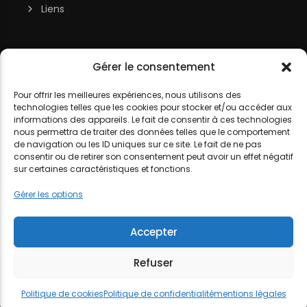
Liens
Soutenir la chaîne
Gérer le consentement
MON COMPTE
Contact
Pour offrir les meilleures expériences, nous utilisons des
technologies telles que les cookies pour stocker et/ou accéder aux
DJ LITTLE NEMO
informations des appareils. Le fait de consentir à ces technologies
nous permettra de traiter des données telles que le comportement
de navigation ou les ID uniques sur ce site. Le fait de ne pas
consentir ou de retirer son consentement peut avoir un effet négatif
sur certaines caractéristiques et fonctions.
MENTIONS LÉGALES
POLITIQUE DE COOKIES
POLITIQUE DE
Gérer les options
CONFIDENTIALITÉ
Accepter
Refuser
Politique de cookies
Politique de confidentialité
mentions légales